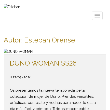
S
k
i
TOGGLE
p
t
o
m
Autor:
Esteban Orense
a
i
n
c
DUNO WOMAN SS26
o
n
t
27/03/2026
e
n
Os presentamos la nueva temporada de la
t
colección de mujer de Duno. Prendas versátiles,
prácticas, con estilo y hechas para hacer tu día a
día más fácil y cómodo. Tejidos impermeables,