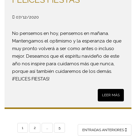
07/12/2020
No pensemos en hoy, pensemos en mañana.
Mantengamos el optimismo y la esperanza de que
muy pronto volverá a ser como antes o incluso
mejor. Deseamos que el espíritu navideño de este
año nos inspire para cuidarnos más que nunca,
porque así también cuidaremos de los demás.
¡FELICES FIESTAS!
LEER MÁS
PAGINACIÓN
1
2
…
5
ENTRADAS ANTERIORES
DE