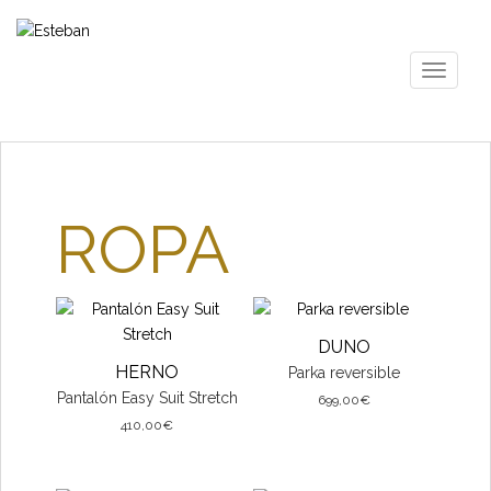
S
k
i
TOGGLE
p
t
o
m
a
i
ROPA
n
c
o
n
t
DUNO
e
HERNO
Parka reversible
n
Pantalón Easy Suit Stretch
699,00
€
t
410,00
€
Este
Este
producto
producto
tiene