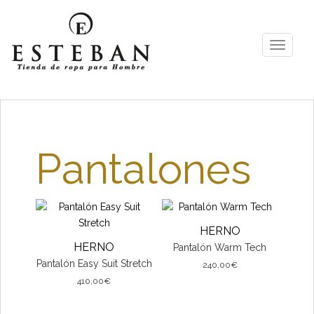
S
k
i
TOGGLE
p
t
o
m
a
i
Pantalones
n
c
o
n
t
HERNO
e
HERNO
Pantalón Warm Tech
n
Pantalón Easy Suit Stretch
t
240,00
€
410,00
€
Este
Este
producto