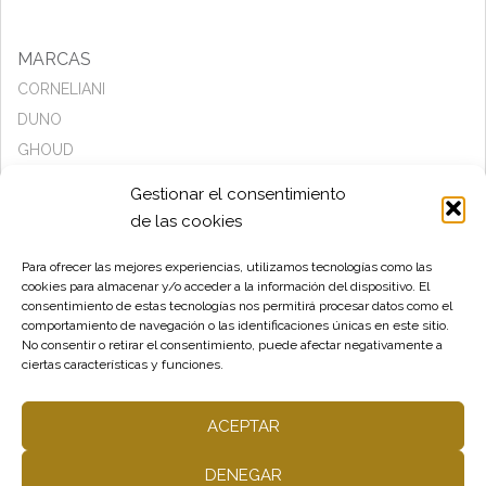
MARCAS
CORNELIANI
DUNO
GHOUD
GRAN SASSO
Gestionar el consentimiento
HERNO
de las cookies
Para ofrecer las mejores experiencias, utilizamos tecnologías como las
PRECIO
cookies para almacenar y/o acceder a la información del dispositivo. El
consentimiento de estas tecnologías nos permitirá procesar datos como el
Precio
Precio
comportamiento de navegación o las identificaciones únicas en este sitio.
mínimo
máximo
No consentir o retirar el consentimiento, puede afectar negativamente a
FILTRAR
ciertas características y funciones.
ACEPTAR
DENEGAR