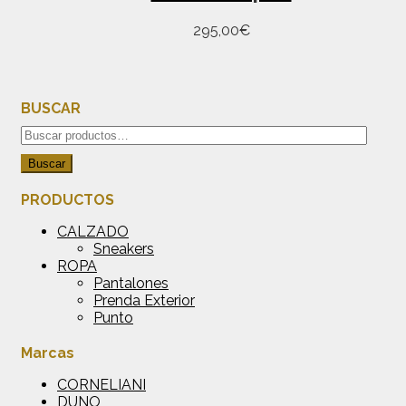
Este
295,00
€
producto
tiene
múltiples
variantes.
BUSCAR
Las
opciones
Buscar
se
por:
Buscar
pueden
elegir
PRODUCTOS
en
la
CALZADO
página
Sneakers
de
ROPA
producto
Pantalones
Prenda Exterior
Punto
Marcas
CORNELIANI
DUNO