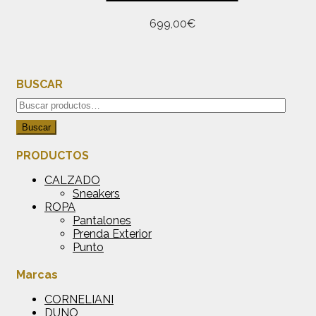
Este
699,00
€
producto
tiene
múltiples
variantes.
BUSCAR
Las
opciones
Buscar
se
por:
Buscar
pueden
elegir
PRODUCTOS
en
la
CALZADO
página
Sneakers
de
ROPA
producto
Pantalones
Prenda Exterior
Punto
Marcas
CORNELIANI
DUNO