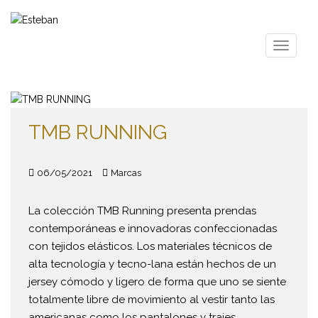
S
k
i
TOGGLE
p
t
o
m
a
TMB RUNNING
i
n
c
06/05/2021
Marcas
o
n
La colección TMB Running presenta prendas
t
contemporáneas e innovadoras confeccionadas
e
con tejidos elásticos. Los materiales técnicos de
n
alta tecnología y tecno-lana están hechos de un
t
jersey cómodo y ligero de forma que uno se siente
totalmente libre de movimiento al vestir tanto las
americanas como los pantalones y trajes.