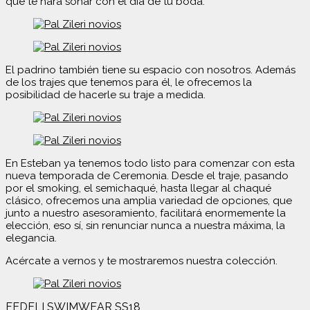
que te hará soñar con el día de tu boda.
El padrino también tiene su espacio con nosotros. Además
de los trajes que tenemos para él, le ofrecemos la
posibilidad de hacerle su traje a medida.
En Esteban ya tenemos todo listo para comenzar con esta
nueva temporada de Ceremonia. Desde el traje, pasando
por el smoking, el semichaqué, hasta llegar al chaqué
clásico, ofrecemos una amplia variedad de opciones, que
junto a nuestro asesoramiento, facilitará enormemente la
elección, eso sí, sin renunciar nunca a nuestra máxima, la
elegancia.
Acércate a vernos y te mostraremos nuestra colección.
Navegación
FEDELI SWIMWEAR SS18