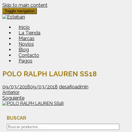
Skip to main content
Toggle navigation
Inicio
La Tienda
Marcas
Novios
Blog
Contacto
Pagos
POLO RALPH LAUREN SS18
09/03/2018
09/03/2018
desafioadmin
Anterior
Soguiente
BUSCAR
Buscar
por: