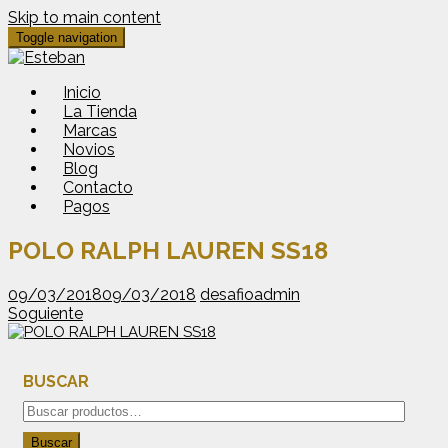
Skip to main content
Toggle navigation
Inicio
La Tienda
Marcas
Novios
Blog
Contacto
Pagos
POLO RALPH LAUREN SS18
09/03/2018
09/03/2018
desafioadmin
Soguiente
BUSCAR
Buscar
por:
Buscar