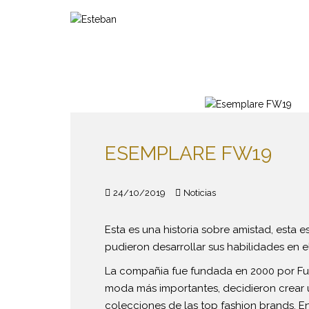
S
k
i
p
t
o
m
a
i
ESEMPLARE FW19
n
c
o
24/10/2019
Noticias
n
t
e
Esta es una historia sobre amistad, esta e
n
pudieron desarrollar sus habilidades en 
t
La compañia fue fundada en 2000 por Ful
moda más importantes, decidieron crear u
colecciones de las top fashion brands. E