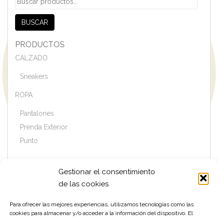
por:
BUSCAR
PRODUCTOS
CALZADO
Sneakers
ROPA
Pantalones
Prenda Exterior
Punto
Gestionar el consentimiento
MARCAS
de las cookies
CORNELIANI
DUNO
Para ofrecer las mejores experiencias, utilizamos tecnologías como las
cookies para almacenar y/o acceder a la información del dispositivo. El
GHOUD