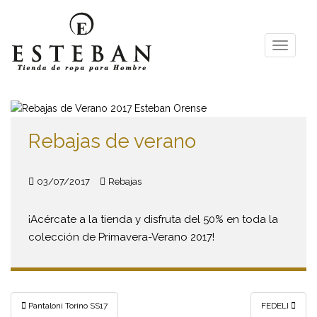
S
k
i
TOGGLE
p
t
o
m
a
Rebajas de verano
i
n
c
03/07/2017
Rebajas
o
n
t
¡Acércate a la tienda y disfruta del 50% en toda la
e
colección de Primavera-Verano 2017!
n
t
Navegación
Pantaloni Torino SS17
FEDELI