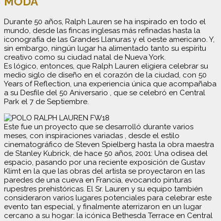
MODA
Durante 50 años, Ralph Lauren se ha inspirado en todo el
mundo, desde las fincas inglesas más refinadas hasta la
iconografía de las Grandes Llanuras y el oeste americano. Y,
sin embargo, ningún lugar ha alimentado tanto su espíritu
creativo como su ciudad natal de Nueva York.
Es lógico, entonces, que Ralph Lauren eligiera celebrar su
medio siglo de diseño en el corazón de la ciudad, con 50
Years of Reflection, una experiencia única que acompañaba
a su Desfile del 50 Aniversario , que se celebró en Central
Park el 7 de Septiembre.
Este fue un proyecto que se desarrolló durante varios
meses, con inspiraciones variadas , desde el estilo
cinematográfico de Steven Spielberg hasta la obra maestra
de Stanley Kubrick, de hace 50 años, 2001: Una odisea del
espacio, pasando por una reciente exposición de Gustav
Klimt en la que las obras del artista se proyectaron en las
paredes de una cueva en Francia, evocando pinturas
rupestres prehistóricas. El Sr. Lauren y su equipo también
consideraron varios lugares potenciales para celebrar este
evento tan especial, y finalmente aterrizaron en un lugar
cercano a su hogar: la icónica Bethesda Terrace en Central