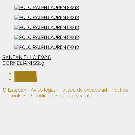
Navegación
SANTANIELLO FW18
CORNELIANI SS19
de
Facebook
entradas
Instagram
© Esteban -
Aviso legal
-
Política de privacidad
-
Política
de cookies
-
Condiciones de uso y venta