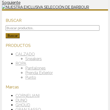
Soguiente
BUSCAR
Buscar
por:
Buscar
PRODUCTOS
CALZADO
Sneakers
ROPA
Pantalones
Prenda Exterior
Punto
Marcas
CORNELIANI
DUNO
GHOUD
GRAN SASSO