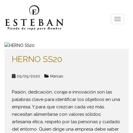
S
k
i
TOGGLE
p
t
o
m
a
HERNO SS20
i
n
c
05/05/2020
Marcas
o
n
t
Pasión, dedicación, coraje e innovación son las
e
palabras clave para identificar los objetivos en una
n
empresa. Y para que crezcan cada vez más,
t
necesitan alimentarse con valores sólidos:
artesanía ética, respeto por las personas y cuidado
del entorno. Quien dirige una empresa debe saber