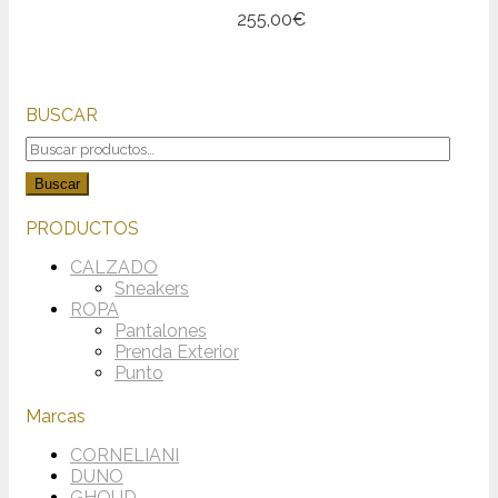
opciones
de
Este
255,00
€
se
producto
producto
pueden
tiene
elegir
múltiples
en
variantes.
la
BUSCAR
Las
página
opciones
Buscar
de
se
por:
producto
Buscar
pueden
elegir
PRODUCTOS
en
la
CALZADO
página
Sneakers
de
ROPA
producto
Pantalones
Prenda Exterior
Punto
Marcas
CORNELIANI
DUNO
GHOUD