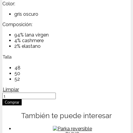
Color:
gris oscuro
Composición:
94% lana virgen
4% cashmere
2% elastano
Talla
48
50
52
Limpiar
Sobrecamisa
en
Comprar
techwool
cantidad
También te puede interesar