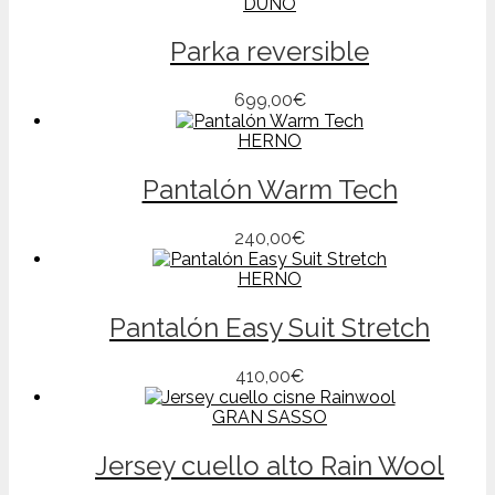
DUNO
Parka reversible
Este
699,00
€
producto
HERNO
tiene
múltiples
variantes.
Pantalón Warm Tech
Las
opciones
Este
240,00
€
se
producto
pueden
HERNO
tiene
elegir
múltiples
en
variantes.
Pantalón Easy Suit Stretch
la
Las
página
opciones
de
Este
410,00
€
se
producto
producto
pueden
GRAN SASSO
tiene
elegir
múltiples
en
variantes.
Jersey cuello alto Rain Wool
la
Las
página