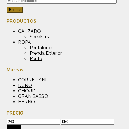
Buscar
de
se
por:
producto
Buscar
pueden
elegir
PRODUCTOS
en
la
CALZADO
página
Sneakers
de
ROPA
producto
Pantalones
Prenda Exterior
Punto
Marcas
CORNELIANI
DUNO
GHOUD
GRAN SASSO
HERNO
PRECIO
Precio
Precio
mínimo
máximo
Filtrar