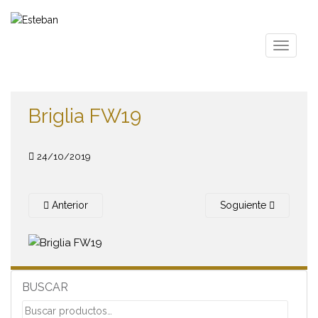
S
k
i
TOGGLE
p
t
o
m
Briglia FW19
a
i
n
24/10/2019
c
o
n
Anterior
Soguiente
t
e
n
t
BUSCAR
Buscar