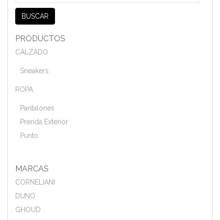
por:
BUSCAR
PRODUCTOS
CALZADO
Sneakers
ROPA
Pantalones
Prenda Exterior
Punto
MARCAS
CORNELIANI
DUNO
GHOUD