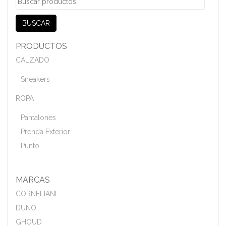
por:
BUSCAR
PRODUCTOS
CALZADO
Sneakers
ROPA
Pantalones
Prenda Exterior
Punto
MARCAS
CORNELIANI
DUNO
GHOUD