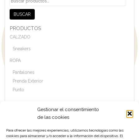
por:
BUSCAR
PRODUCTOS
CALZADO
Sneakers
ROPA
Pantalones
Prenda Exterior
Punto
Gestionar el consentimiento
MARCAS
de las cookies
CORNELIANI
DUNO
Para ofrecer las mejores experiencias, utilizamos tecnologías como las
cookies para almacenar y/o acceder a la información del dispositivo. El
GHOUD