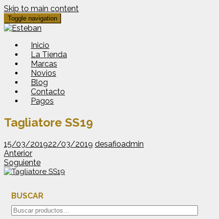
Skip to main content
Toggle navigation
Inicio
La Tienda
Marcas
Novios
Blog
Contacto
Pagos
Tagliatore SS19
15/03/2019
22/03/2019
desafioadmin
Anterior
Soguiente
BUSCAR
Buscar
por: