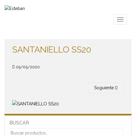
S
k
i
TOGGLE
p
t
o
m
SANTANIELLO SS20
a
i
n
05/05/2020
c
o
n
Soguiente
t
e
n
t
BUSCAR
Buscar