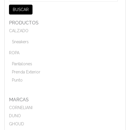
por:
BUSCAR
PRODUCTOS
CALZADO
Sneakers
ROPA
Pantalones
Prenda Exterior
Punto
MARCAS
CORNELIANI
DUNO
GHOUD