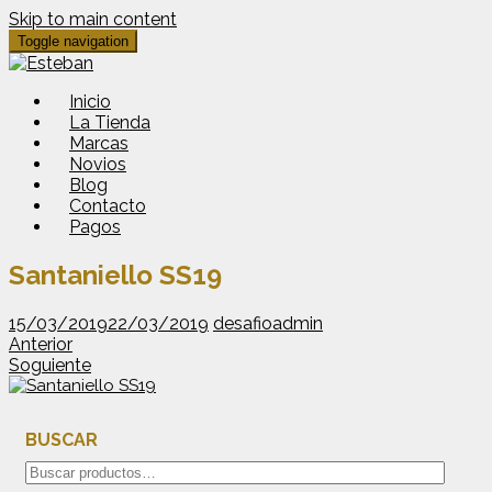
Skip to main content
Toggle navigation
Inicio
La Tienda
Marcas
Novios
Blog
Contacto
Pagos
Santaniello SS19
15/03/2019
22/03/2019
desafioadmin
Anterior
Soguiente
BUSCAR
Buscar
por: