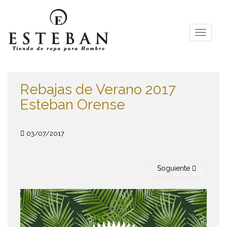
S
k
i
TOGGLE
p
t
o
m
Rebajas de Verano 2017
a
i
Esteban Orense
n
c
o
03/07/2017
n
t
e
Soguiente
n
t