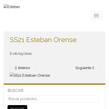
S
k
i
TOGGLE
p
t
o
m
SS21 Esteban Orense
a
i
n
06/05/2021
c
o
Anterior
Soguiente
n
t
e
n
BUSCAR
t
Buscar
por: