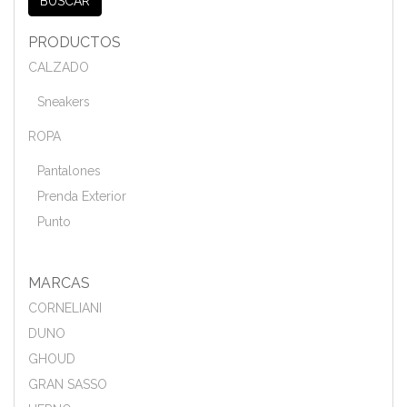
BUSCAR
PRODUCTOS
CALZADO
Sneakers
ROPA
Pantalones
Prenda Exterior
Punto
MARCAS
CORNELIANI
DUNO
GHOUD
GRAN SASSO