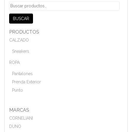
Buscar
por:
BUSCAR
PRODUCTOS
CALZADO
Sneakers
ROPA
Pantalones
Prenda Exterior
Punto
MARCAS
CORNELIANI
DUNO