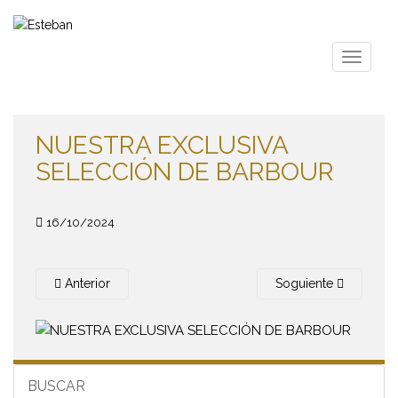
S
k
i
TOGGLE
p
t
o
m
NUESTRA EXCLUSIVA
a
SELECCIÓN DE BARBOUR
i
n
c
16/10/2024
o
n
t
Anterior
Soguiente
e
n
t
BUSCAR