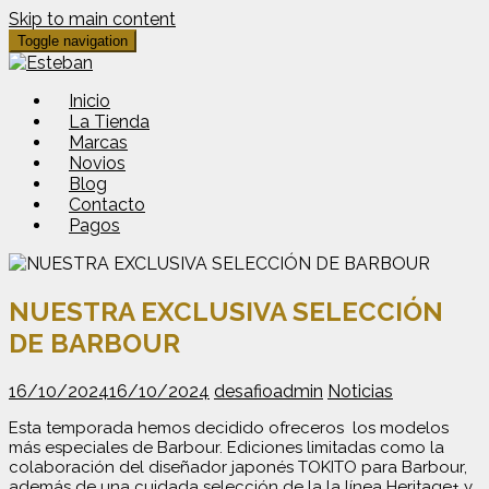
Skip to main content
Toggle navigation
Inicio
La Tienda
Marcas
Novios
Blog
Contacto
Pagos
NUESTRA EXCLUSIVA SELECCIÓN
DE BARBOUR
16/10/2024
16/10/2024
desafioadmin
Noticias
Esta temporada hemos decidido ofreceros los modelos
más especiales de Barbour. Ediciones limitadas como la
colaboración del diseñador japonés TOKITO para Barbour,
además de una cuidada selección de la la línea Heritage+ y