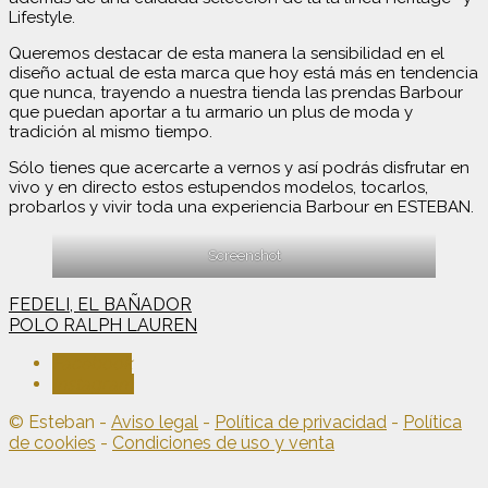
Lifestyle.
Queremos destacar de esta manera la sensibilidad en el
diseño actual de esta marca que hoy está más en tendencia
que nunca, trayendo a nuestra tienda las prendas Barbour
que puedan aportar a tu armario un plus de moda y
tradición al mismo tiempo.
Sólo tienes que acercarte a vernos y así podrás disfrutar en
vivo y en directo estos estupendos modelos, tocarlos,
probarlos y vivir toda una experiencia Barbour en ESTEBAN.
Screenshot
Navegación
FEDELI, EL BAÑADOR
POLO RALPH LAUREN
de
Facebook
entradas
Instagram
© Esteban -
Aviso legal
-
Política de privacidad
-
Política
de cookies
-
Condiciones de uso y venta