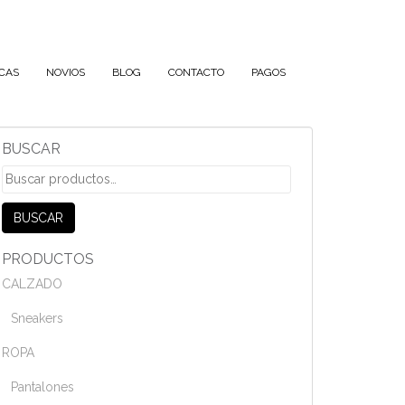
CAS
NOVIOS
BLOG
CONTACTO
PAGOS
BUSCAR
Buscar
por:
BUSCAR
PRODUCTOS
CALZADO
Sneakers
ROPA
Pantalones