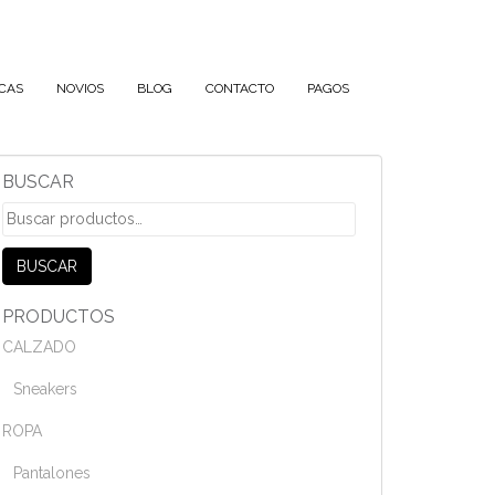
CAS
NOVIOS
BLOG
CONTACTO
PAGOS
BUSCAR
Buscar
por:
BUSCAR
PRODUCTOS
CALZADO
Sneakers
ROPA
Pantalones