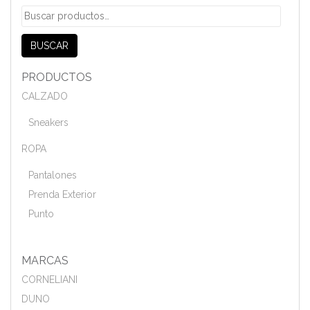
Buscar
por:
BUSCAR
PRODUCTOS
CALZADO
Sneakers
ROPA
Pantalones
Prenda Exterior
Punto
MARCAS
CORNELIANI
DUNO