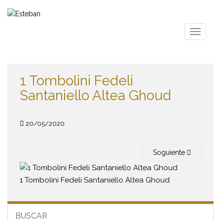
S
k
i
TOGGLE
p
t
o
m
1 Tombolini Fedeli
a
Santaniello Altea Ghoud
i
n
c
20/05/2020
o
n
t
Soguiente
e
n
1 Tombolini Fedeli Santaniello Altea Ghoud
t
BUSCAR