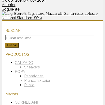
07/06/2019
07/06/2019
Anterior
Soguiente
BUSCAR
Buscar
por:
Buscar
PRODUCTOS
CALZADO
Sneakers
ROPA
Pantalones
Prenda Exterior
Punto
Marcas
CORNELIANI