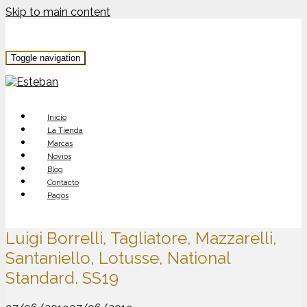
Skip to main content
Toggle navigation
Inicio
La Tienda
Marcas
Novios
Blog
Contacto
Pagos
Luigi Borrelli, Tagliatore, Mazzarelli,
Santaniello, Lotusse, National
Standard. SS19