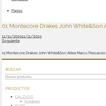
Pagos
01 Montecore Drakes John White&Son 
11/11/2019
11/11/2019
Soguiente
01 Montecore Drakes John White&Son Altea Marco Pescarol
BUSCAR
Buscar
por:
PRODUCTOS
CALZADO
Sneakers
ROPA