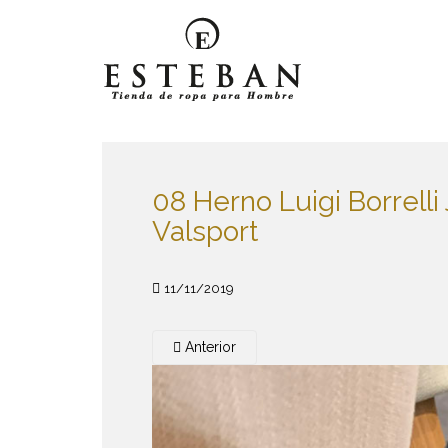
S
k
i
p
t
o
m
a
08 Herno Luigi Borrell
i
n
Valsport
c
o
n
11/11/2019
t
e
Anterior
n
t