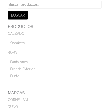
Buscar
por:
BUSCAR
PRODUCTOS
CALZADO
Sneakers
ROPA
Pantalones
Prenda Exterior
Punto
MARCAS
CORNELIANI
DUNO