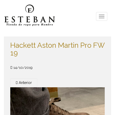
S
k
i
TOGGLE
p
t
o
m
Hackett Aston Martin Pro FW
a
i
19
n
c
o
14/10/2019
n
t
Anterior
e
n
t