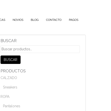
CAS
NOVIOS
BLOG
CONTACTO
PAGOS
BUSCAR
Buscar
por:
BUSCAR
PRODUCTOS
CALZADO
Sneakers
ROPA
Pantalones