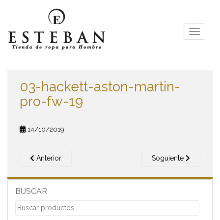
S
k
i
TOGGLE
p
t
o
m
03-hackett-aston-martin-
a
i
pro-fw-19
n
c
o
14/10/2019
n
t
Anterior
Soguiente
e
n
t
BUSCAR
Buscar
por: