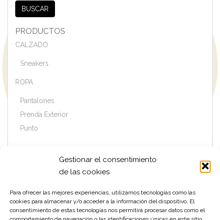
BUSCAR
PRODUCTOS
CALZADO
Sneakers
ROPA
Pantalones
Prenda Exterior
Punto
Gestionar el consentimiento
MARCAS
de las cookies
CORNELIANI
DUNO
Para ofrecer las mejores experiencias, utilizamos tecnologías como las
cookies para almacenar y/o acceder a la información del dispositivo. El
GHOUD
consentimiento de estas tecnologías nos permitirá procesar datos como el
GRAN SASSO
comportamiento de navegación o las identificaciones únicas en este sitio.