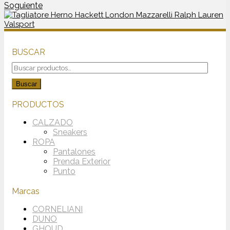
Soguiente
BUSCAR
Buscar
por:
Buscar
PRODUCTOS
CALZADO
Sneakers
ROPA
Pantalones
Prenda Exterior
Punto
Marcas
CORNELIANI
DUNO
GHOUD