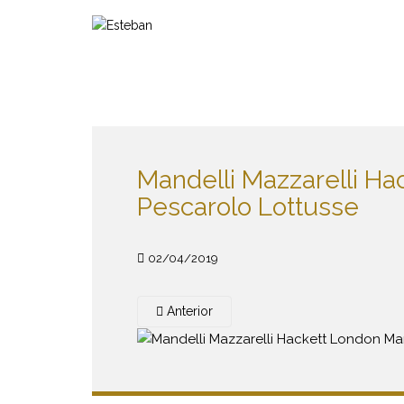
S
k
i
p
t
o
m
a
Mandelli Mazzarelli H
i
n
Pescarolo Lottusse
c
o
n
02/04/2019
t
e
Anterior
n
t