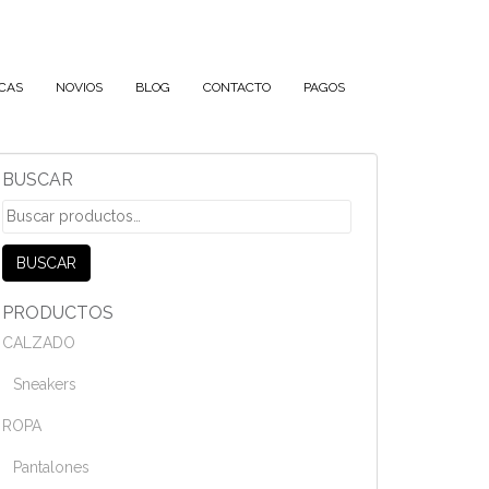
CAS
NOVIOS
BLOG
CONTACTO
PAGOS
BUSCAR
Buscar
por:
BUSCAR
PRODUCTOS
CALZADO
Sneakers
ROPA
Pantalones