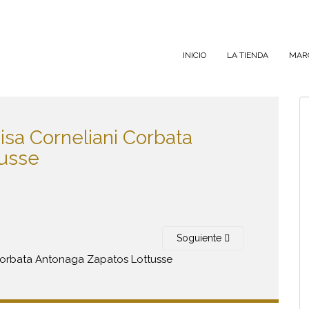
INICIO
LA TIENDA
MAR
a Corneliani Corbata
tusse
Soguiente