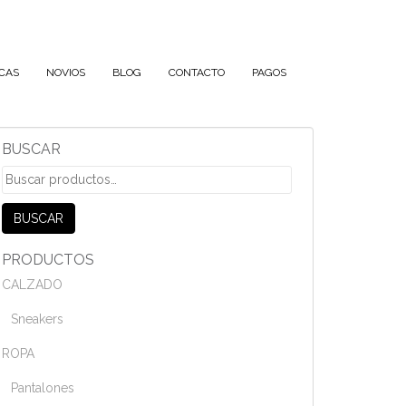
CAS
NOVIOS
BLOG
CONTACTO
PAGOS
BUSCAR
Buscar
por:
BUSCAR
PRODUCTOS
CALZADO
Sneakers
ROPA
Pantalones