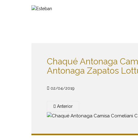
S
k
i
p
t
o
m
a
Chaqué Antonaga Camis
i
n
Antonaga Zapatos Lot
c
o
n
02/04/2019
t
e
Anterior
n
t