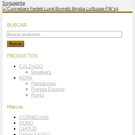
Soguiente
BUSCAR
Buscar
por:
Buscar
PRODUCTOS
CALZADO
Sneakers
ROPA
Pantalones
Prenda Exterior
Punto
Marcas
CORNELIANI
DUNO
GHOUD
GRAN SASSO