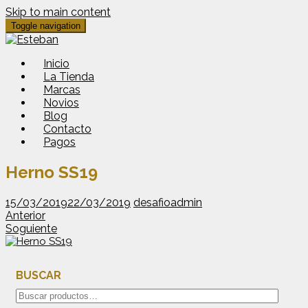
Skip to main content
Toggle navigation
Inicio
La Tienda
Marcas
Novios
Blog
Contacto
Pagos
Herno SS19
15/03/2019
22/03/2019
desafioadmin
Anterior
Soguiente
BUSCAR
Buscar
por: