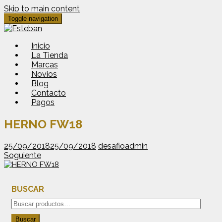
Skip to main content
Toggle navigation
Inicio
La Tienda
Marcas
Novios
Blog
Contacto
Pagos
HERNO FW18
25/09/2018
25/09/2018
desafioadmin
Soguiente
BUSCAR
Buscar
por:
Buscar