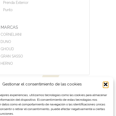
Prenda Exterior
Punto
MARCAS
CORNELIANI
DUNO
GHOUD
GRAN SASSO
HERNO
Gestionar el consentimiento de las cookies
mejores experiencias, utilizamos tecnologías como las cookies para almacenar
información del dispositivo. El consentimiento de estas tecnologías nos
r datos como el comportamiento de navegación o las identificaciones únicas
 consentir o retirar el consentimiento, puede afectar negativamente a ciertas
 funciones.