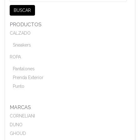
por:
BUSCAR
PRODUCTOS
CALZADO
Sneakers
ROPA
Pantalones
Prenda Exterior
Punto
MARCAS
CORNELIANI
DUNO
GHOUD