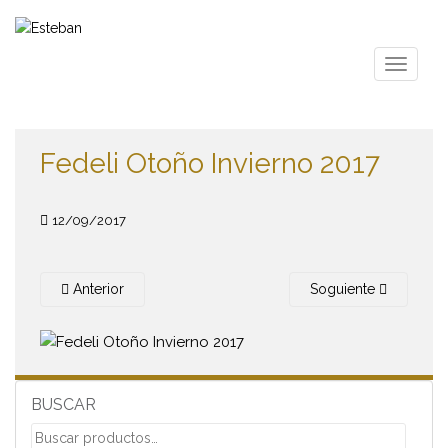
S
k
i
TOGGLE
p
t
o
m
Fedeli Otoño Invierno 2017
a
i
n
12/09/2017
c
o
n
Anterior
Soguiente
t
e
n
t
BUSCAR
Buscar