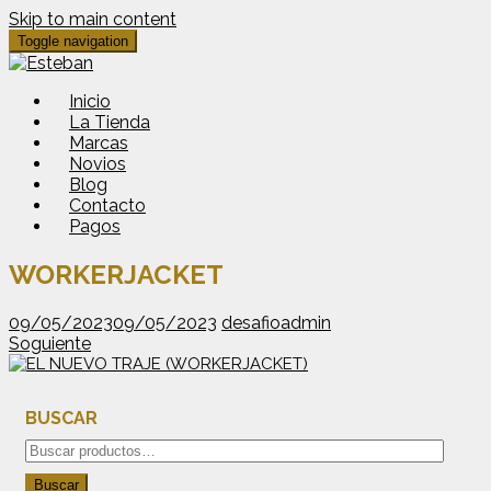
Skip to main content
Toggle navigation
Inicio
La Tienda
Marcas
Novios
Blog
Contacto
Pagos
WORKERJACKET
09/05/2023
09/05/2023
desafioadmin
Soguiente
BUSCAR
Buscar
por:
Buscar