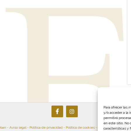
Para ofrecer las 
y/o acceder a la 
permitirá procesa
en este sitio. No
eban -
Aviso legal
-
Política de privacidad
-
Política de cookies
-
Condiciones de uso 
características y