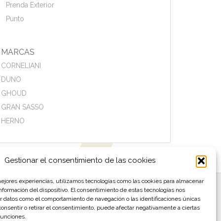
Prenda Exterior
Punto
MARCAS
CORNELIANI
DUNO
GHOUD
GRAN SASSO
HERNO
Gestionar el consentimiento de las cookies
mejores experiencias, utilizamos tecnologías como las cookies para almacenar
información del dispositivo. El consentimiento de estas tecnologías nos
r datos como el comportamiento de navegación o las identificaciones únicas
 consentir o retirar el consentimiento, puede afectar negativamente a ciertas
y venta
 funciones.